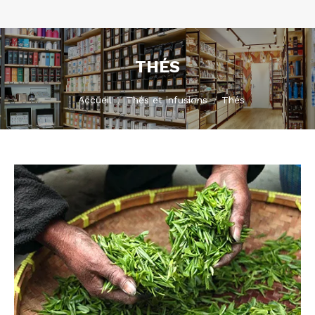
THÉS
Vous êtes ici :
Accueil
Thés et infusions
Thés