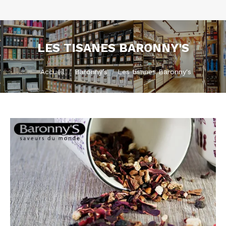
LES TISANES BARONNY'S
Vous êtes ici :
Accueil
Baronny’s
Les tisanes Baronny's