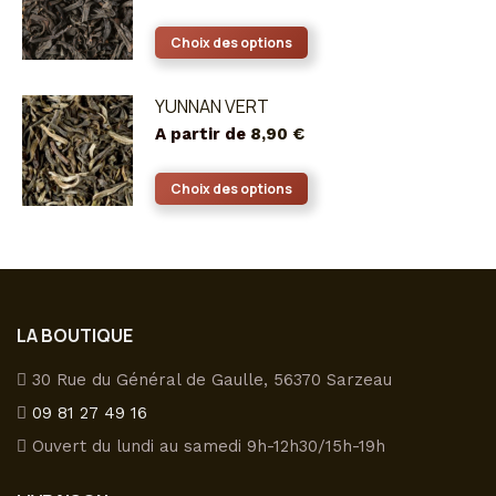
variations.
Les
Ce
Choix des options
options
produit
peuvent
a
YUNNAN VERT
être
plusieurs
A partir de
8,90
€
choisies
variations.
sur
Les
Ce
Choix des options
la
options
produit
page
peuvent
a
du
être
plusieurs
produit
choisies
variations.
sur
Les
LA BOUTIQUE
la
options
page
peuvent
30 Rue du Général de Gaulle, 56370 Sarzeau
du
être
09 81 27 49 16
produit
choisies
Ouvert du lundi au samedi 9h-12h30/15h-19h
sur
la