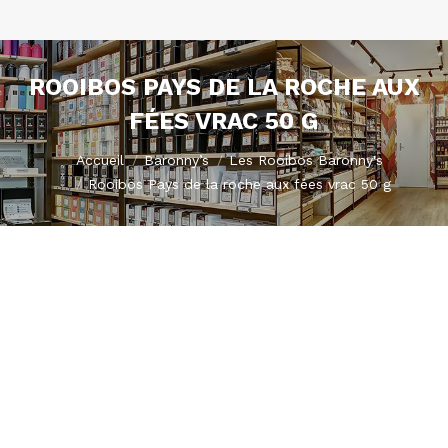
ROOIBOS PAYS DE LA ROCHE AUX
FÉES VRAC 50 G
Vous êtes ici :
Accueil
Baronny’s
Les Rooibos Baronny's
Rooibos Pays de la roche aux fées vrac 50 g