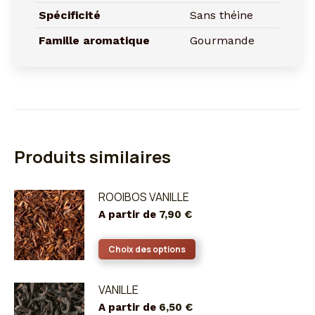
Spécificité
Sans théine
Famille aromatique
Gourmande
Produits similaires
ROOIBOS VANILLE
A partir de
7,90
€
Ce
Choix des options
produit
a
VANILLE
plusieurs
A partir de
6,50
€