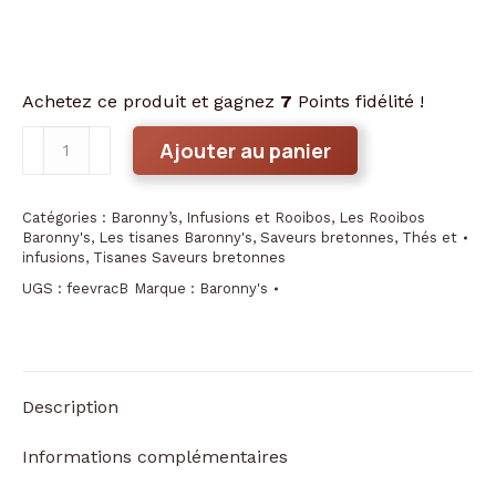
Achetez ce produit et gagnez
7
Points fidélité !
quantité
Ajouter au panier
de
Rooibos
Catégories :
Baronny’s
,
Infusions et Rooibos
,
Les Rooibos
Pays
Baronny's
,
Les tisanes Baronny's
,
Saveurs bretonnes
,
Thés et
de
infusions
,
Tisanes Saveurs bretonnes
la
UGS :
feevracB
Marque :
Baronny's
roche
aux
fées
vrac
Description
50
g
Informations complémentaires