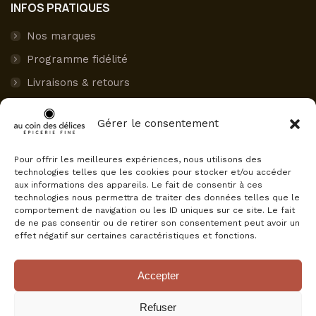
INFOS PRATIQUES
Nos marques
Programme fidélité
Livraisons & retours
Paiement sécurisé
Gérer le consentement
Mon compte
Pour offrir les meilleures expériences, nous utilisons des
AVIS CLIENTS
technologies telles que les cookies pour stocker et/ou accéder
aux informations des appareils. Le fait de consentir à ces
Au Coin des Délices
technologies nous permettra de traiter des données telles que le
4.5
comportement de navigation ou les ID uniques sur ce site. Le fait
Basé sur 75 avis
de ne pas consentir ou de retirer son consentement peut avoir un
powered by
G
o
o
g
l
e
effet négatif sur certaines caractéristiques et fonctions.
évaluez-nous sur
Accepter
Refuser