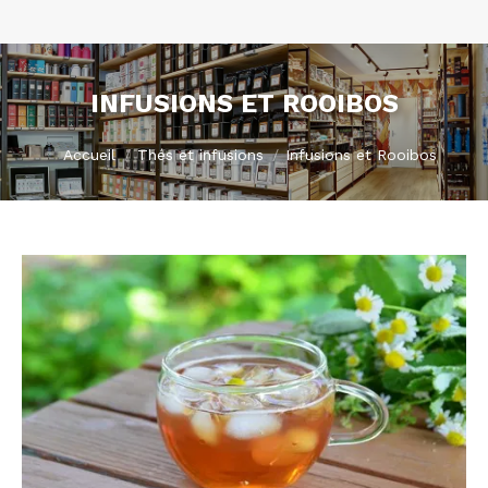
INFUSIONS ET ROOIBOS
Vous êtes ici :
Accueil
Thés et infusions
Infusions et Rooibos