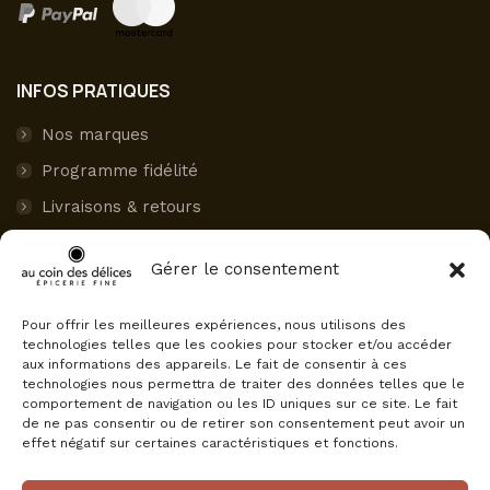
INFOS PRATIQUES
Nos marques
Programme fidélité
Livraisons & retours
Paiement sécurisé
Gérer le consentement
Mon compte
Pour offrir les meilleures expériences, nous utilisons des
AVIS CLIENTS
technologies telles que les cookies pour stocker et/ou accéder
aux informations des appareils. Le fait de consentir à ces
Au Coin des Délices
technologies nous permettra de traiter des données telles que le
4.5
comportement de navigation ou les ID uniques sur ce site. Le fait
Basé sur 75 avis
de ne pas consentir ou de retirer son consentement peut avoir un
powered by
G
o
o
g
l
e
effet négatif sur certaines caractéristiques et fonctions.
évaluez-nous sur