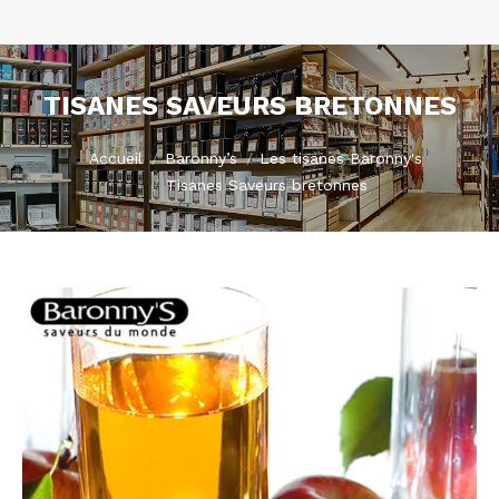
TISANES SAVEURS BRETONNES
Vous êtes ici :
Accueil
Baronny’s
Les tisanes Baronny's
Tisanes Saveurs bretonnes