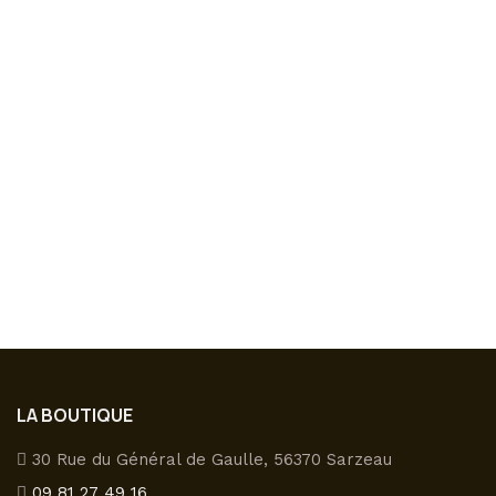
TISANE PAYS DE LÉON
7,60
€
LA BOUTIQUE
30 Rue du Général de Gaulle, 56370 Sarzeau
09 81 27 49 16