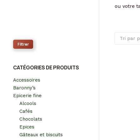
ou votre 
Prix
min
Prix
max
Filtrer
CATÉGORIES DE PRODUITS
Accessoires
Baronny’s
Epicerie fine
Alcools
Cafés
Chocolats
MUS
Epices
A part
Gâteaux et biscuits