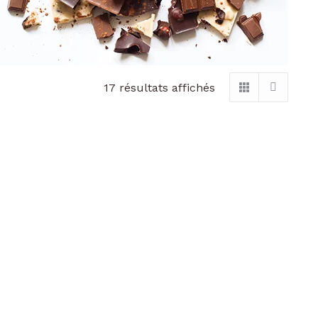
Trié
17 résultats affichés
par
popularité
R MARBRÉ BLOND ET
CAGETTE DE CHOCOLATS
NDES CARAMEL FLEUR
240G
DE SEL
17,60
€