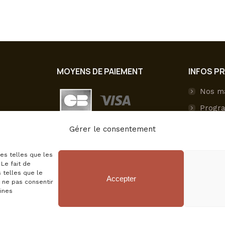
variations.
ir de
6,95
€
Les
options
peuvent
être
choisies
MOYENS DE PAIEMENT
INFOS P
sur
Nos m
la
page
Progra
du
Livrai
Gérer le consentement
produit
Paieme
ies telles que les
Mon c
Le fait de
 telles que le
Accepter
e ne pas consentir
aines