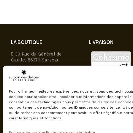
A part
LA BOUTIQUE
LIVRAISON
30 Rue du Général de
Gaulle, 56370 Sarzeau
09 81 27 49 16
Ouvert du lundi au samedi
9h-12h30/15h-19h
Pour offrir les meilleures expériences, nous utilisons des technolog
cookies pour stocker et/ou accéder aux informations des appareils. 
consentir à ces technologies nous permettra de traiter des données
comportement de navigation ou les ID uniques sur ce site. Le fait d
ou de retirer son consentement peut avoir un effet négatif sur cert
caractéristiques et fonctions.
Politique de cookies
Politique de confidentialité