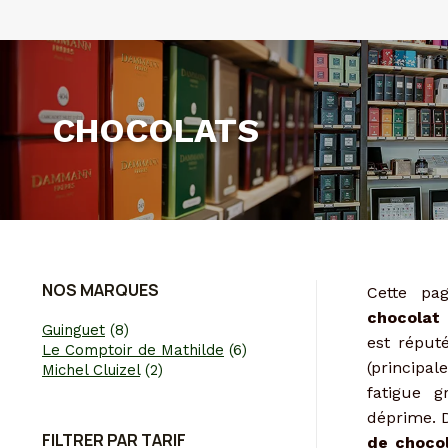
CHOCOLATS
NOS MARQUES
Cette pa
chocolat
Guinguet
(8)
est réput
Le Comptoir de Mathilde
(6)
(principa
Michel Cluizel
(2)
fatigue 
déprime. 
FILTRER PAR TARIF
de choco