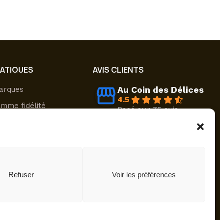
RATIQUES
AVIS CLIENTS
Au Coin des Délices
arques
4.5
mme fidélité
Basé sur 75 avis
powered by
G
o
o
g
l
e
sons & retours
évaluez-nous sur
nt sécurisé
ompte
Refuser
Voir les préférences