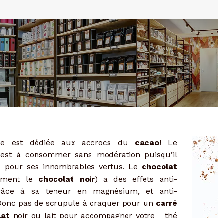
ge est dédiée aux accrocs du
cacao
! Le
est à consommer sans modération puisqu’il
é pour ses innombrables vertus. Le
chocolat
lement le
chocolat noir
) a des effets anti-
grâce à sa teneur en magnésium, et anti-
Donc pas de scrupule à craquer pour un
carré
lat
noir ou lait pour accompagner votre thé