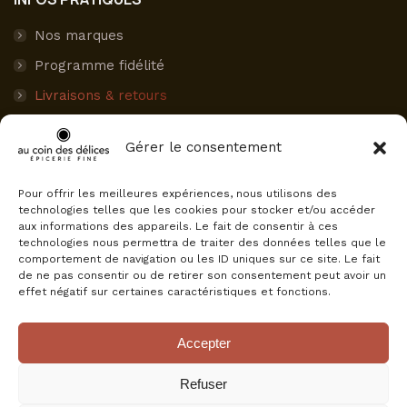
Nos marques
Programme fidélité
Livraisons & retours
Paiement sécurisé
Gérer le consentement
Mon compte
Pour offrir les meilleures expériences, nous utilisons des
AVIS CLIENTS
technologies telles que les cookies pour stocker et/ou accéder
aux informations des appareils. Le fait de consentir à ces
Au Coin des Délices
technologies nous permettra de traiter des données telles que le
4.5
comportement de navigation ou les ID uniques sur ce site. Le fait
Basé sur 75 avis
de ne pas consentir ou de retirer son consentement peut avoir un
powered by
G
o
o
g
l
e
effet négatif sur certaines caractéristiques et fonctions.
évaluez-nous sur
Accepter
Refuser