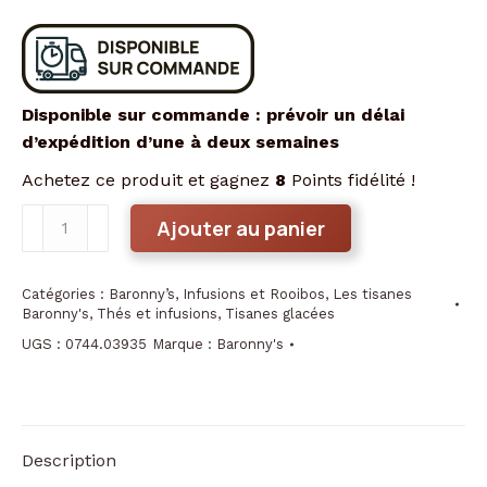
Disponible sur commande : prévoir un délai
d’expédition d’une à deux semaines
Achetez ce produit et gagnez
8
Points fidélité !
quantité
Ajouter au panier
de
Infusion
Catégories :
Baronny’s
,
Infusions et Rooibos
,
Les tisanes
glacée
Baronny's
,
Thés et infusions
,
Tisanes glacées
saveur
UGS :
0744.03935
Marque :
Baronny's
cranberry,
rhubarbe
Description