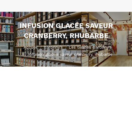
INFUSION GLACÉE SAVEUR
CRANBERRY, RHUBARBE
Vous êtes ici :
Accueil
Baronny’s
Les tisanes Baronny's
Infusion glacée saveur cranberry, rhubarbe