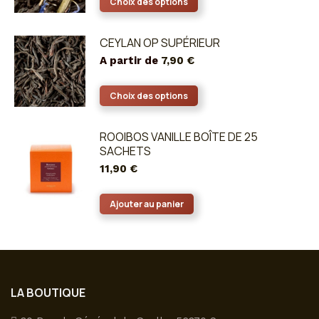
Choix des options
produit
a
CEYLAN OP SUPÉRIEUR
plusieurs
A partir de
7,90
€
variations.
Les
Ce
Choix des options
options
produit
peuvent
a
ROOIBOS VANILLE BOÎTE DE 25
être
plusieurs
SACHETS
choisies
variations.
11,90
€
sur
Les
la
options
Ajouter au panier
page
peuvent
du
être
produit
choisies
sur
la
LA BOUTIQUE
page