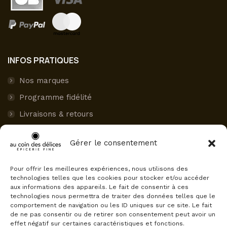
INFOS PRATIQUES
Nos marques
Programme fidélité
Livraisons & retours
Paiement sécurisé
Gérer le consentement
Mon compte
Pour offrir les meilleures expériences, nous utilisons des
AVIS CLIENTS
technologies telles que les cookies pour stocker et/ou accéder
aux informations des appareils. Le fait de consentir à ces
Au Coin des Délices
technologies nous permettra de traiter des données telles que le
4.5
comportement de navigation ou les ID uniques sur ce site. Le fait
Basé sur 75 avis
de ne pas consentir ou de retirer son consentement peut avoir un
powered by
G
o
o
g
l
e
effet négatif sur certaines caractéristiques et fonctions.