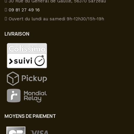
30 Rue du Général de Gaulle, 56370 Sarzeau
du
09 81 27 49 16
produit
Ouvert du lundi au samedi 9h-12h30/15h-19h
LIVRAISON
MOYENS DE PAIEMENT