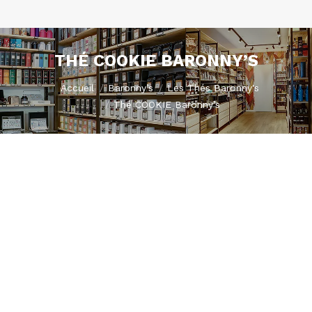
THÉ COOKIE BARONNY’S
Vous êtes ici :
Accueil
Baronny’s
Les Thés Baronny's
Thé COOKIE Baronny’s