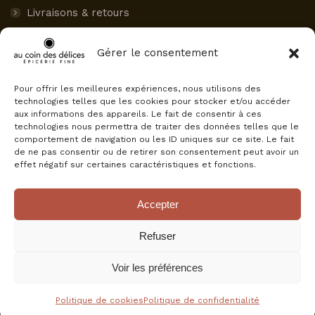
Livraisons & retours
Paiement sécurisé
Gérer le consentement
Mon compte
Pour offrir les meilleures expériences, nous utilisons des
AVIS CLIENTS
technologies telles que les cookies pour stocker et/ou accéder
aux informations des appareils. Le fait de consentir à ces
Au Coin des Délices
technologies nous permettra de traiter des données telles que le
4.5
comportement de navigation ou les ID uniques sur ce site. Le fait
Basé sur 75 avis
de ne pas consentir ou de retirer son consentement peut avoir un
powered by
G
o
o
g
l
e
effet négatif sur certaines caractéristiques et fonctions.
évaluez-nous sur
Accepter
Refuser
Voir les préférences
© Au Coin Des Délices, tous droits réservés.
+ d'infos
Politique de cookies
Politique de confidentialité
Réalisation :
E-Dilik