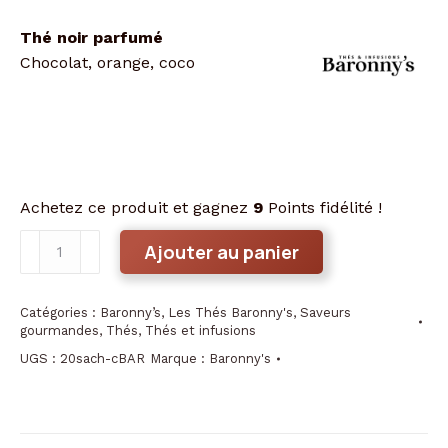
Thé noir parfumé
Chocolat, orange, coco
Achetez ce produit et gagnez
9
Points fidélité !
quantité
Ajouter au panier
de
Thé
Catégories :
Baronny’s
,
Les Thés Baronny's
,
Saveurs
COOKIE
gourmandes
,
Thés
,
Thés et infusions
Baronny's
UGS :
20sach-cBAR
Marque :
Baronny's