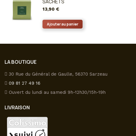
SACHETS
choisies
variations.
13,90
€
sur
Les
la
options
Ajouter au panier
page
peuvent
du
être
produit
choisies
sur
la
LA BOUTIQUE
page
30 Rue du Général de Gaulle, 56370 Sarzeau
du
09 81 27 49 16
produit
Ouvert du lundi au samedi 9h-12h30/15h-19h
LIVRAISON