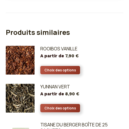
Produits similaires
ROOIBOS VANILLE
A partir de
7,90
€
Ce
Choix des options
produit
a
YUNNAN VERT
plusieurs
A partir de
8,90
€
variations.
Les
Ce
Choix des options
options
produit
peuvent
a
TISANE DU BERGER BOÎTE DE 25
être
plusieurs