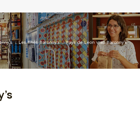
:
onny’s
Les Thés Baronny's
Pays de Leon vrac Baronny’s
y’s