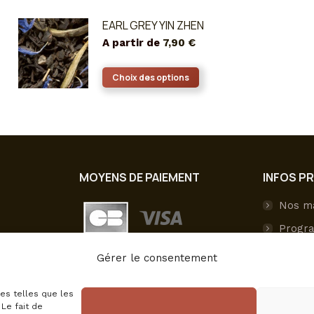
EARL GREY YIN ZHEN
A partir de
7,90
€
Ce
Choix des options
produit
a
plusieurs
variations.
Les
MOYENS DE PAIEMENT
INFOS P
options
peuvent
Nos m
être
Progra
choisies
sur
Livrai
Gérer le consentement
la
Paieme
page
ies telles que les
Mon c
du
Le fait de