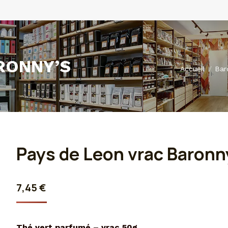
RONNY’S
Vous êtes ici 
Accueil
Bar
Pays de Leon vrac Baronn
7,45
€
Thé vert parfumé – vrac 50g