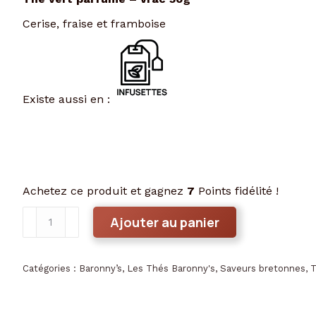
Cerise, fraise et framboise
Existe aussi en :
Achetez ce produit et gagnez
7
Points fidélité !
quantité
Ajouter au panier
de
Pays
de
Catégories :
Baronny’s
,
Les Thés Baronny's
,
Saveurs bretonnes
,
T
Leon
vrac