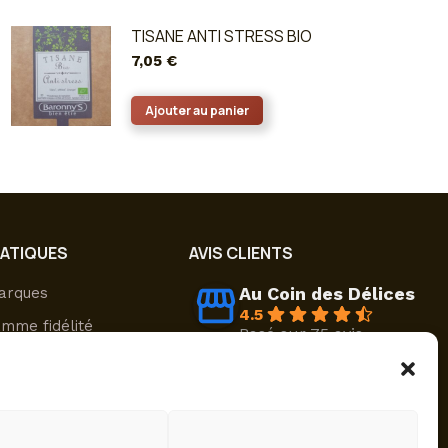
TISANE ANTI STRESS BIO
7,05
€
Ajouter au panier
RATIQUES
AVIS CLIENTS
Au Coin des Délices
arques
4.5
mme fidélité
Basé sur 75 avis
powered by
G
o
o
g
l
e
sons & retours
évaluez-nous sur
nt sécurisé
ompte