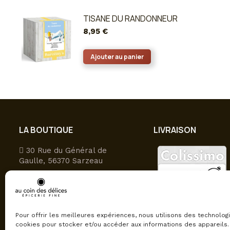
TISANE DU RANDONNEUR
8,95
€
Ajouter au panier
LA BOUTIQUE
LIVRAISON
30 Rue du Général de
Gaulle, 56370 Sarzeau
09 81 27 49 16
Ouvert du lundi au samedi
9h-12h30/15h-19h
Pour offrir les meilleures expériences, nous utilisons des technolog
cookies pour stocker et/ou accéder aux informations des appareils. 