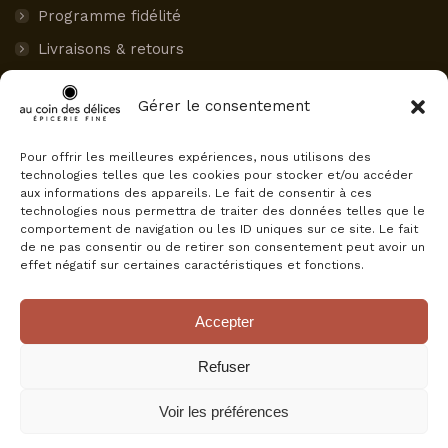
Programme fidélité
Livraisons & retours
Paiement sécurisé
Gérer le consentement
Mon compte
Pour offrir les meilleures expériences, nous utilisons des
AVIS CLIENTS
technologies telles que les cookies pour stocker et/ou accéder
aux informations des appareils. Le fait de consentir à ces
Au Coin des Délices
technologies nous permettra de traiter des données telles que le
4.5
comportement de navigation ou les ID uniques sur ce site. Le fait
Basé sur 75 avis
de ne pas consentir ou de retirer son consentement peut avoir un
powered by
G
o
o
g
l
e
effet négatif sur certaines caractéristiques et fonctions.
évaluez-nous sur
Accepter
Refuser
Voir les préférences
© Au Coin Des Délices, tous droits réservés.