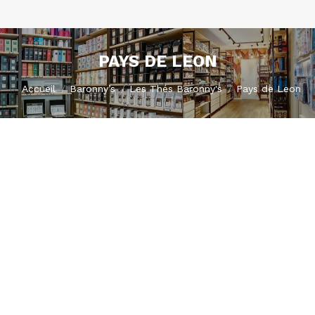
PAYS DE LEON
Vous êtes ici :
Accueil
Baronny’s
Les Thés Baronny's
Pays de Leon