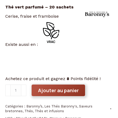
Thé vert parfumé – 20 sachets
Cerise, fraise et framboise
Existe aussi en :
Achetez ce produit et gagnez
8
Points fidélité !
quantité
Ajouter au panier
de
Pays
Catégories :
Baronny’s
,
Les Thés Baronny's
,
Saveurs
de
bretonnes
,
Thés
,
Thés et infusions
Leon