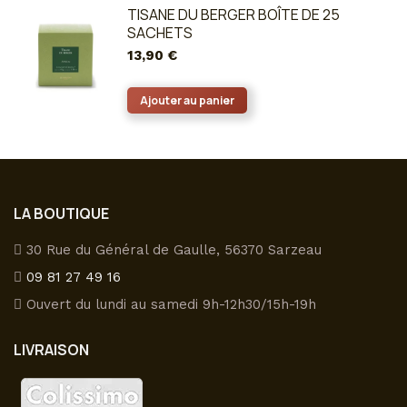
a
TISANE DU BERGER BOÎTE DE 25
plusieurs
SACHETS
variations.
13,90
€
Les
options
Ajouter au panier
peuvent
être
choisies
sur
la
LA BOUTIQUE
page
30 Rue du Général de Gaulle, 56370 Sarzeau
du
09 81 27 49 16
produit
Ouvert du lundi au samedi 9h-12h30/15h-19h
LIVRAISON