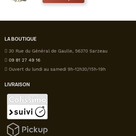
options
produit
peuvent
a
être
plusieurs
choisies
variations.
sur
Les
LA BOUTIQUE
la
options
page
peuvent
30 Rue du Général de Gaulle, 56370 Sarzeau
du
être
09 81 27 49 16
produit
choisies
Ouvert du lundi au samedi 9h-12h30/15h-19h
sur
la
LIVRAISON
page
du
produit