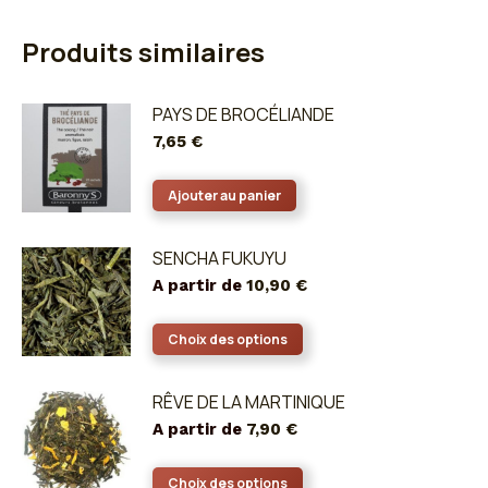
Produits similaires
PAYS DE BROCÉLIANDE
7,65
€
Ajouter au panier
SENCHA FUKUYU
A partir de
10,90
€
Ce
Choix des options
produit
a
RÊVE DE LA MARTINIQUE
plusieurs
A partir de
7,90
€
variations.
Les
Ce
Choix des options