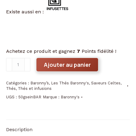
Existe aussi en :
Achetez ce produit et gagnez
7
Points fidélité !
quantité
Ajouter au panier
de
Thé
Catégories :
Baronny’s
,
Les Thés Baronny's
,
Saveurs Celtes
,
vrac
Thés
,
Thés et infusions
Ile
UGS :
50gseinBAR
Marque :
Baronny's
de
sein
Baronny's
Description