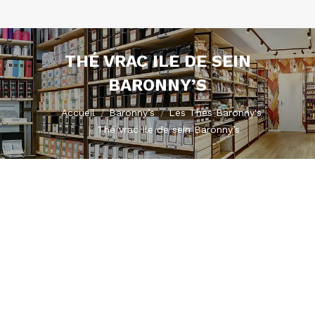
THÉ VRAC ILE DE SEIN
BARONNY’S
Vous êtes ici :
Accueil
Baronny’s
Les Thés Baronny's
Thé vrac Ile de sein Baronny’s