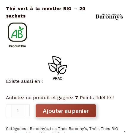
Thé vert à la menthe BIO – 20
sachets
Existe aussi en :
Achetez ce produit et gagnez
7
Points fidélité !
quantité
Ajouter au panier
de
Thé
Catégories :
Baronny’s
,
Les Thés Baronny's
,
Thés
,
Thés BIO
vert