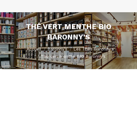
THÉ VERT MENTHE BIO
BARONNY’S
Vous êtes ici :
Accueil
Baronny’s
Les Thés Baronny's
Thé vert menthe BIO Baronny’s