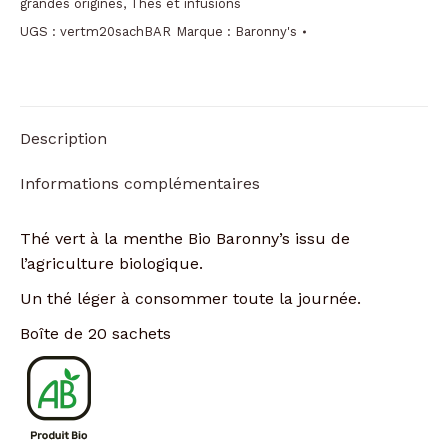
grandes origines
,
Thés et infusions
menthe
UGS :
vertm20sachBAR
Marque :
Baronny's
BIO
Baronny's
Description
Informations complémentaires
Thé vert à la menthe Bio Baronny’s issu de
l’agriculture biologique.
Un thé léger à consommer toute la journée.
Boîte de 20 sachets