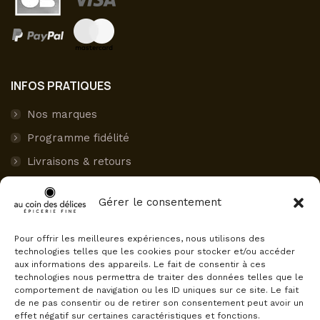
INFOS PRATIQUES
Nos marques
Programme fidélité
Livraisons & retours
Paiement sécurisé
Gérer le consentement
Mon compte
Pour offrir les meilleures expériences, nous utilisons des
AVIS CLIENTS
technologies telles que les cookies pour stocker et/ou accéder
aux informations des appareils. Le fait de consentir à ces
Au Coin des Délices
technologies nous permettra de traiter des données telles que le
4.5
comportement de navigation ou les ID uniques sur ce site. Le fait
Basé sur 75 avis
de ne pas consentir ou de retirer son consentement peut avoir un
powered by
G
o
o
g
l
e
effet négatif sur certaines caractéristiques et fonctions.