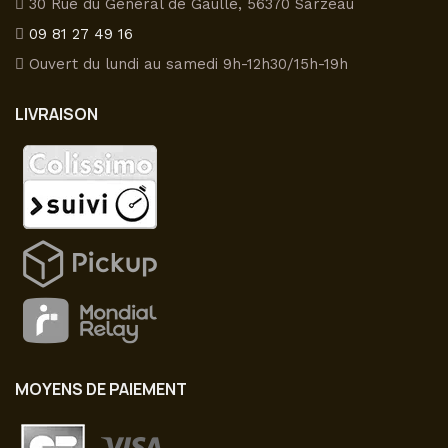
peuvent
30 Rue du Général de Gaulle, 56370 Sarzeau
être
09 81 27 49 16
choisies
Ouvert du lundi au samedi 9h-12h30/15h-19h
sur
la
LIVRAISON
page
du
produit
MOYENS DE PAIEMENT