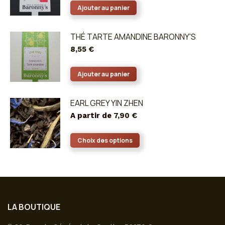
Ajouter au panier
THÉ TARTE AMANDINE BARONNY'S
8,55
€
Ajouter au panier
EARL GREY YIN ZHEN
A partir de
7,90
€
Ce
Choix des options
produit
a
plusieurs
variations.
Les
LA BOUTIQUE
options