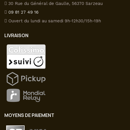
page
peuvent
30 Rue du Général de Gaulle, 56370 Sarzeau
du
être
09 81 27 49 16
produit
choisies
Ouvert du lundi au samedi 9h-12h30/15h-19h
sur
la
LIVRAISON
page
du
produit
MOYENS DE PAIEMENT