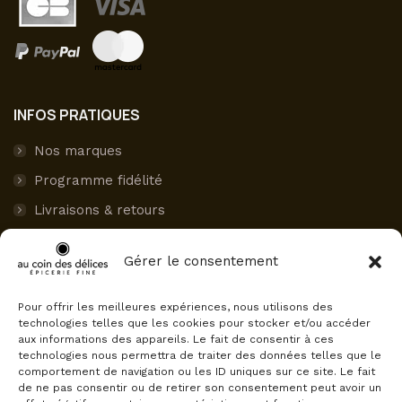
INFOS PRATIQUES
Nos marques
Programme fidélité
Livraisons & retours
Paiement sécurisé
Gérer le consentement
Mon compte
Pour offrir les meilleures expériences, nous utilisons des
AVIS CLIENTS
technologies telles que les cookies pour stocker et/ou accéder
aux informations des appareils. Le fait de consentir à ces
Au Coin des Délices
technologies nous permettra de traiter des données telles que le
4.5
comportement de navigation ou les ID uniques sur ce site. Le fait
Basé sur 75 avis
de ne pas consentir ou de retirer son consentement peut avoir un