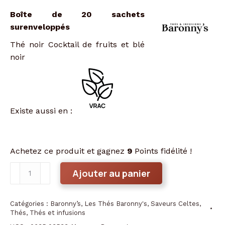
Boîte de 20 sachets
surenveloppés
Thé noir Cocktail de fruits et blé
noir
Existe aussi en :
Achetez ce produit et gagnez
9
Points fidélité !
quantité
Ajouter au panier
de
Thé
Catégories :
Baronny’s
,
Les Thés Baronny's
,
Saveurs Celtes
,
Hoedic
Thés
,
Thés et infusions
Baronny's