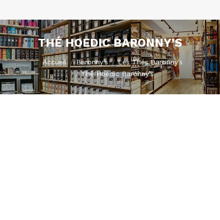
THÉ HOEDIC BARONNY’S
Vous êtes ici :
Accueil
Baronny’s
Les Thés Baronny's
Thé Hoedic Baronny’s