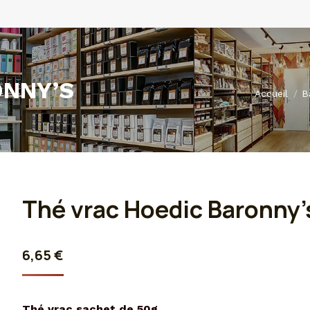
ONNY’S
Vous êtes ic
Accueil
B
Thé vrac Hoedic Baronny’
6,65
€
Thé vrac sachet de 50g