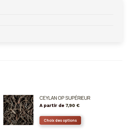
CEYLAN OP SUPÉRIEUR
A partir de
7,90
€
Ce
Choix des options
produit
a