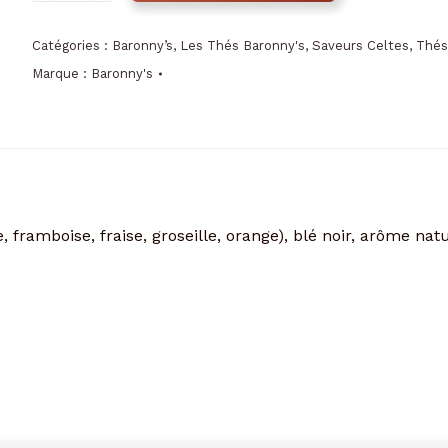
Thé
vrac
Catégories :
Baronny’s
,
Les Thés Baronny's
,
Saveurs Celtes
,
Thés
Hoedic
Marque :
Baronny's
Baronny's
framboise, fraise, groseille, orange), blé noir, arôme natu