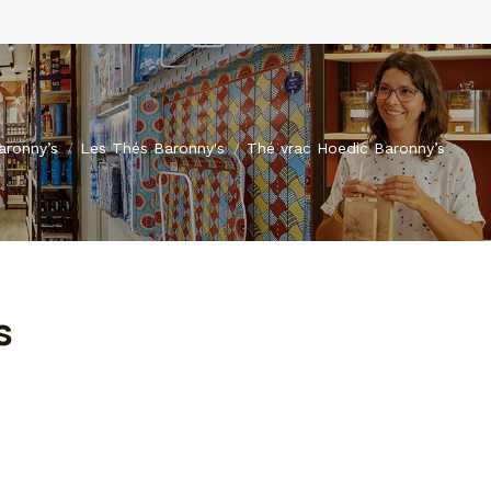
i :
aronny’s
Les Thés Baronny's
Thé vrac Hoedic Baronny’s
s