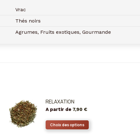
Vrac
Thés noirs
Agrumes, Fruits exotiques, Gourmande
RELAXATION
A partir de
7,90
€
Ce
Choix des options
produit
a