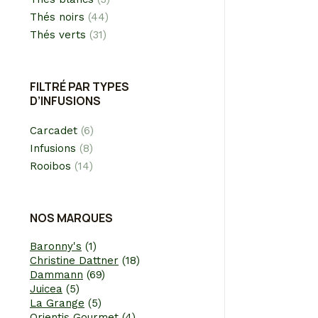
Thés noirs
(44)
Thés verts
(31)
FILTRÉ PAR TYPES
LE G
D’INFUSIONS
A par
Carcadet
(6)
Infusions
(8)
Rooibos
(14)
NOS MARQUES
Baronny's
(1)
Christine Dattner
(18)
Dammann
(69)
Juicea
(5)
La Grange
(5)
Orientis Gourmet
(4)