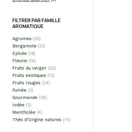
THÉ DES
A part
FILTRER PAR FAMILLE
AROMATIQUE
Agrumes
(32)
Bergamote
(13)
Epicée
(19)
Fleurie
(16)
Fruits du verger
(23)
Fruits exotiques
(13)
Fruits rouges
(24)
Fumée
(2)
MÉLAN
Gourmande
(26)
A par
Iodée
(2)
Mentholée
(4)
Thés d'Origine natures
(14)