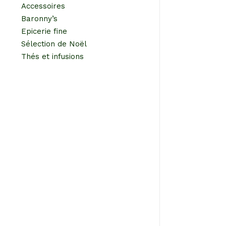
Accessoires
Baronny’s
COQUELI
Epicerie fine
A part
Sélection de Noël
Thés et infusions
RÊVE DE 
A part