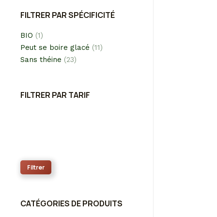
FILTRER PAR SPÉCIFICITÉ
BIO
(1)
Peut se boire glacé
(11)
Sans théine
(23)
RE
A part
FILTRER PAR TARIF
Prix
min
Prix
max
Filtrer
CATÉGORIES DE PRODUITS