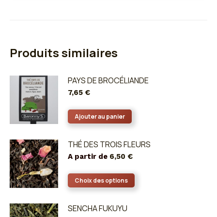
Produits similaires
PAYS DE BROCÉLIANDE
7,65
€
Ajouter au panier
THÉ DES TROIS FLEURS
A partir de
6,50
€
Ce
Choix des options
produit
a
SENCHA FUKUYU
plusieurs