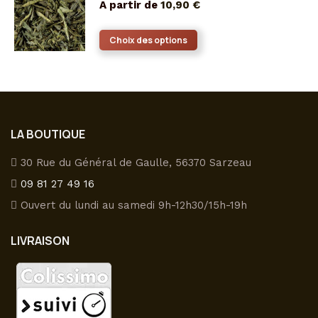
A partir de
10,90
€
variations.
Les
Ce
Choix des options
options
produit
peuvent
a
être
plusieurs
choisies
variations.
sur
Les
LA BOUTIQUE
la
options
page
peuvent
30 Rue du Général de Gaulle, 56370 Sarzeau
du
être
09 81 27 49 16
produit
choisies
Ouvert du lundi au samedi 9h-12h30/15h-19h
sur
la
LIVRAISON
page
du
produit