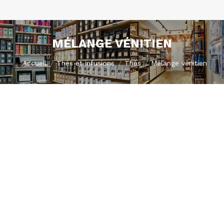
MÉLANGE VÉNITIEN
Vous êtes ici :
Accueil
Thés et infusions
Thés
Mélange vénitien