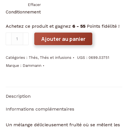
Effacer
Conditionnement
Achetez ce produit et gagnez
6 - 55
Points fidélité !
quantité
Ajouter au panier
de
Mélange
vénitien
Catégories :
Thés
,
Thés et infusions
UGS :
0699.03751
Marque :
Dammann
Description
Informations complémentaires
Un mélange délicieusement fruité où se mêlent les