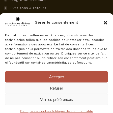
Livraisons & retours
Paiement sécurisé
Gérer le consentement
Mon compte
Pour offrir les meilleures expériences, nous utilisons des
AVIS CLIENTS
technologies telles que les cookies pour stocker et/ou accéder
aux informations des appareils. Le fait de consentir à ces
Au Coin des Délices
technologies nous permettra de traiter des données telles que le
4.5
comportement de navigation ou les ID uniques sur ce site. Le fait
Basé sur 75 avis
de ne pas consentir ou de retirer son consentement peut avoir un
powered by
G
o
o
g
l
e
effet négatif sur certaines caractéristiques et fonctions.
évaluez-nous sur
Accepter
Refuser
Voir les préférences
© Au Coin Des Délices, tous droits réservés.
+ d'infos
Politique de cookies
Politique de confidentialité