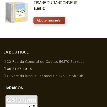
a
TISANE DU RANDONNEUR
être
plusieurs
8,95
€
choisies
variations.
sur
Les
Ajouter au panier
la
options
page
peuvent
du
être
produit
choisies
sur
LA BOUTIQUE
la
page
30 Rue du Général de Gaulle, 56370 Sarzeau
du
09 81 27 49 16
produit
Ouvert du lundi au samedi 9h-12h30/15h-19h
LIVRAISON