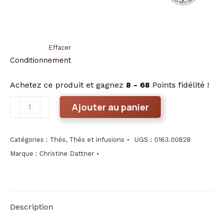
Effacer
Conditionnement
Achetez ce produit et gagnez
8 - 68
Points fidélité !
quantité
Ajouter au panier
de
L'Automne
à
Catégories :
Thés
,
Thés et infusions
UGS :
0163.00828
Central
Marque :
Christine Dattner
Park
Description