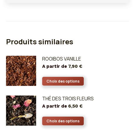
Produits similaires
ROOIBOS VANILLE
A partir de
7,90
€
Ce
Choix des options
produit
a
THÉ DES TROIS FLEURS
plusieurs
A partir de
6,50
€
variations.
Les
Ce
Choix des options
options
produit
peuvent