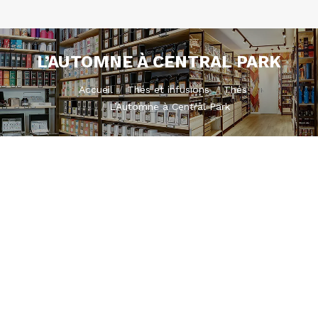
L’AUTOMNE À CENTRAL PARK
Vous êtes ici :
Accueil
Thés et infusions
Thés
L’Automne à Central Park