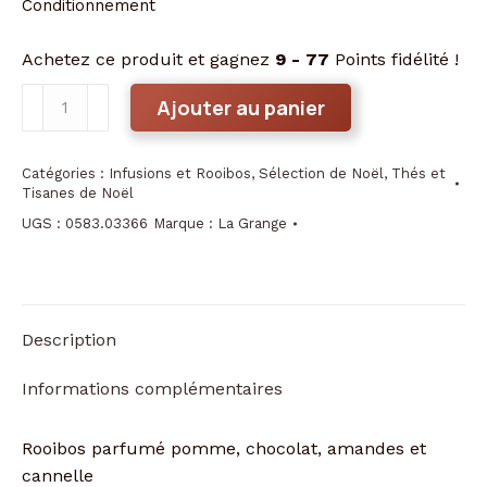
Conditionnement
Achetez ce produit et gagnez
9 - 77
Points fidélité !
quantité
Ajouter au panier
de
Rooibos
Catégories :
Infusions et Rooibos
,
Sélection de Noël
,
Thés et
"La
Tisanes de Noël
tête
UGS :
0583.03366
Marque :
La Grange
dans
les
étoiles"
Description
Informations complémentaires
Rooibos parfumé pomme, chocolat, amandes et
cannelle