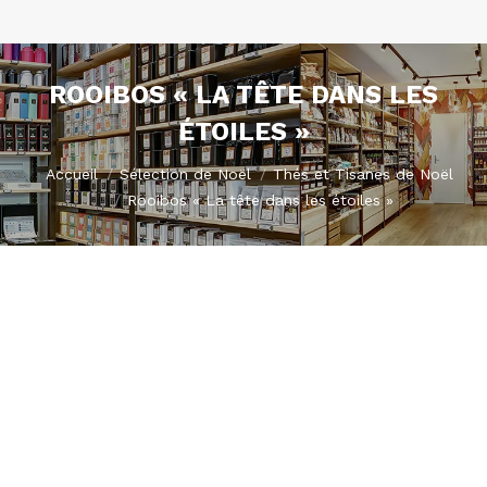
ROOIBOS « LA TÊTE DANS LES
ÉTOILES »
Vous êtes ici :
Accueil
Sélection de Noël
Thés et Tisanes de Noël
Rooibos « La tête dans les étoiles »