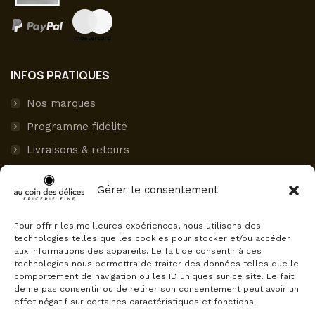
INFOS PRATIQUES
Nos marques
Programme fidélité
Livraisons & retours
Paiement sécurisé
Gérer le consentement
Mon compte
Pour offrir les meilleures expériences, nous utilisons des
AVIS CLIENTS
technologies telles que les cookies pour stocker et/ou accéder
aux informations des appareils. Le fait de consentir à ces
Au Coin des Délices
technologies nous permettra de traiter des données telles que le
4.5
comportement de navigation ou les ID uniques sur ce site. Le fait
Basé sur 75 avis
de ne pas consentir ou de retirer son consentement peut avoir un
powered by
G
o
o
g
l
e
effet négatif sur certaines caractéristiques et fonctions.