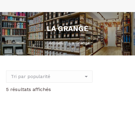
LA GRANGE
Vous êtes ici :
Accueil
La Grange
Trié
5 résultats affichés
par
popularité