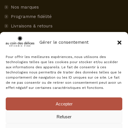
Nos marques
Programme fidélité
Livraisons & retours
Paiement sécurisé
Gérer le consentement
Mon compte
Pour offrir les meilleures expériences, nous utilisons des
AVIS CLIENTS
technologies telles que les cookies pour stocker et/ou accéder
aux informations des appareils. Le fait de consentir à ces
Au Coin des Délices
technologies nous permettra de traiter des données telles que le
4.5
comportement de navigation ou les ID uniques sur ce site. Le fait
Basé sur 75 avis
de ne pas consentir ou de retirer son consentement peut avoir un
powered by
G
o
o
g
l
e
effet négatif sur certaines caractéristiques et fonctions.
évaluez-nous sur
Accepter
Refuser