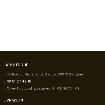
Ce
produit
a
ROOIBOS « SOUS LA COUETTE »
plusieu
A partir de
8,50
€
variatio
Les
options
peuvent
LA BOUTIQUE
être
choisies
30 Rue du Général de Gaulle, 56370 Sarzeau
sur
09 81 27 49 16
la
page
Ouvert du lundi au samedi 9h-12h30/15h-19h
du
LIVRAISON
produit