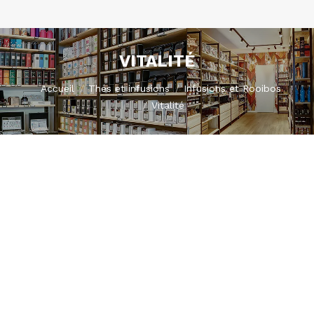
VITALITÉ
Vous êtes ici :
Accueil
Thés et infusions
Infusions et Rooibos
Vitalité