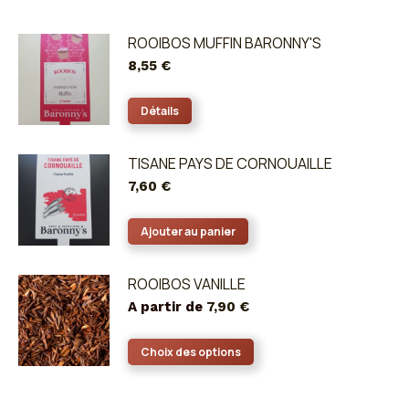
ROOIBOS MUFFIN BARONNY'S
8,55
€
Détails
TISANE PAYS DE CORNOUAILLE
7,60
€
Ajouter au panier
ROOIBOS VANILLE
A partir de
7,90
€
Ce
Choix des options
produit
a