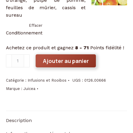
d’orange, pulpe de pomme,
feuilles de mûrier, cassis et
sureau
Effacer
Conditionnement
Achetez ce produit et gagnez
8 - 71
Points fidélité !
quantité
Ajouter au panier
de
Vitalité
Catégorie :
Infusions et Rooibos
UGS :
0126.00666
Marque :
Juicea
Description