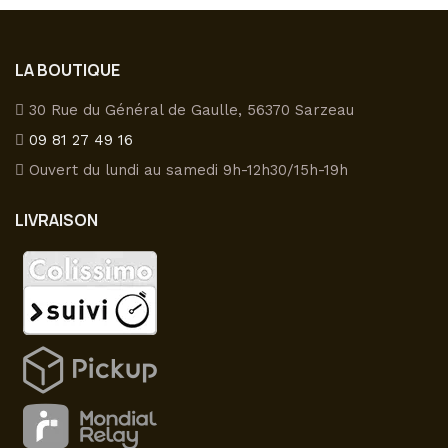
plusieurs
variations.
Les
LA BOUTIQUE
options
peuvent
30 Rue du Général de Gaulle, 56370 Sarzeau
être
09 81 27 49 16
choisies
Ouvert du lundi au samedi 9h-12h30/15h-19h
sur
la
LIVRAISON
page
du
produit