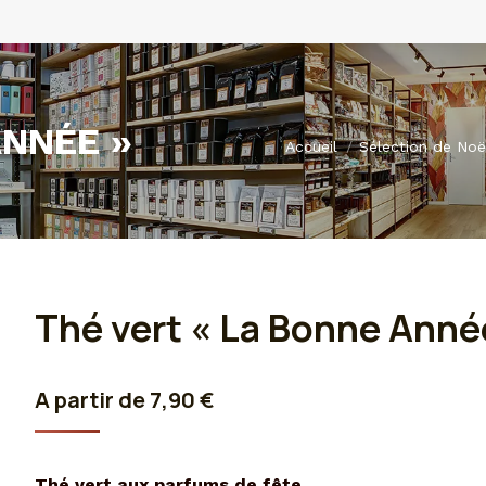
ANNÉE »
Vous êtes ici :
Accueil
Sélection de Noë
Thé vert « La Bonne Anné
A partir de
7,90
€
Thé vert aux parfums de fête