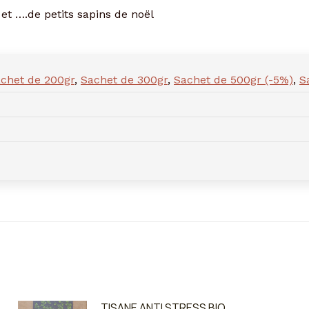
et ….de petits sapins de noël
chet de 200gr
,
Sachet de 300gr
,
Sachet de 500gr (-5%)
,
S
TISANE ANTI STRESS BIO