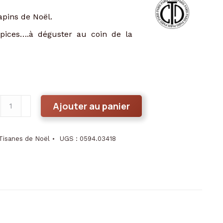
apins de Noël.
épices….à déguster au coin de la
antité
Ajouter au panier
hé
rt
Tisanes de Noël
UGS :
0594.03418
a
onne
née"