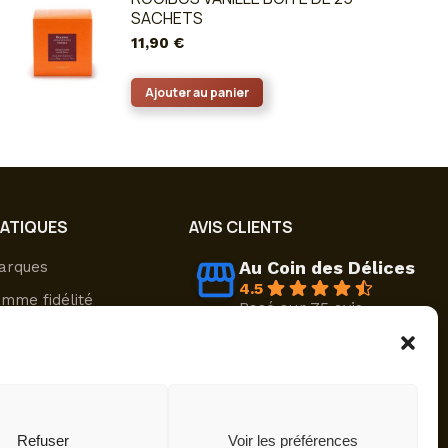
SACHETS
11,90
€
Ajouter au panier
RATIQUES
AVIS CLIENTS
Au Coin des Délices
arques
4.5
mme fidélité
Basé sur 75 avis
powered by
G
o
o
g
l
e
sons & retours
évaluez-nous sur
nt sécurisé
ompte
Refuser
Voir les préférences