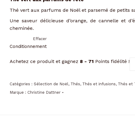
Thé vert aux parfums de Noël et parsemé de petits s
Une saveur délicieuse d’orange, de cannelle et d’
cheminée.
Effacer
Conditionnement
qu
Achetez ce produit et gagnez
8 - 71
Points fidélité !
de
T
ve
Catégories :
Sélection de Noël
,
Thés
,
Thés et infusions
,
Thés et 
"L
Marque :
Christine Dattner
B
An