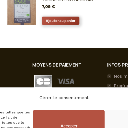
7,05
€
Ajouter au panier
MOYENS DE PAIEMENT
INFOS P
Nos m
Progra
Livrai
Gérer le consentement
Paieme
ies telles que les
Mon c
Le fait de
 telles que le
Accepter
e ne pas consentir