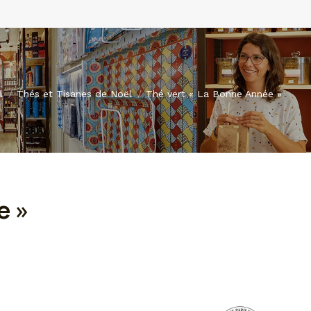
l
Thés et Tisanes de Noël
Thé vert « La Bonne Année »
e »