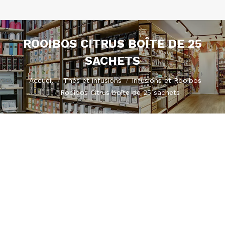
ROOIBOS CITRUS BOÎTE DE 25
SACHETS
Vous êtes ici :
Accueil
Thés et infusions
Infusions et Rooibos
Rooibos Citrus boîte de 25 sachets