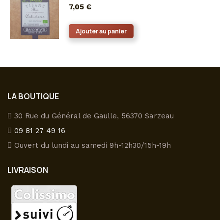
plusieurs
7,05
€
choisies
variations.
sur
Les
Ajouter au panier
la
options
page
peuvent
du
être
produit
choisies
sur
LA BOUTIQUE
la
page
30 Rue du Général de Gaulle, 56370 Sarzeau
du
09 81 27 49 16
produit
Ouvert du lundi au samedi 9h-12h30/15h-19h
LIVRAISON