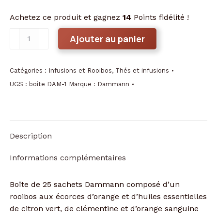
Achetez ce produit et gagnez
14
Points fidélité !
quantité
Ajouter au panier
de
Rooibos
Citrus
Catégories :
Infusions et Rooibos
,
Thés et infusions
boîte
UGS :
boite DAM-1
Marque :
Dammann
de
25
sachets
Description
Informations complémentaires
Boîte de 25 sachets Dammann composé d’un
rooibos aux écorces d’orange et d’huiles essentielles
de citron vert, de clémentine et d’orange sanguine