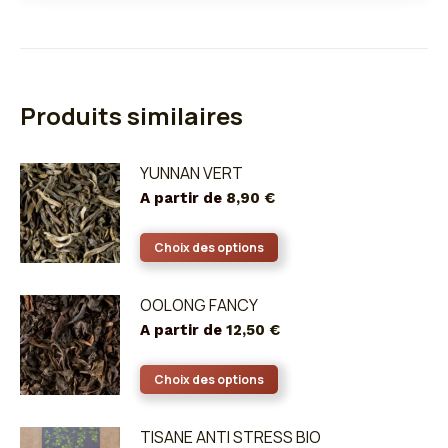
Produits similaires
YUNNAN VERT
A partir de
8,90
€
Ce
Choix des options
produit
a
OOLONG FANCY
plusieurs
A partir de
12,50
€
variations.
Les
Ce
Choix des options
options
produit
peuvent
a
TISANE ANTI STRESS BIO
être