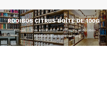
ROOIBOS CITRUS BOÎTE DE 100G
Vous êtes ici :
Accueil
Thés et infusions
Infusions et Rooibos
Rooibos Citrus boîte de 100g