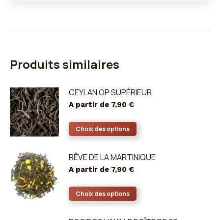
Produits similaires
CEYLAN OP SUPÉRIEUR
A partir de
7,90
€
Ce
Choix des options
produit
a
RÊVE DE LA MARTINIQUE
plusieurs
A partir de
7,90
€
variations.
Les
Ce
Choix des options
options
produit
peuvent
a