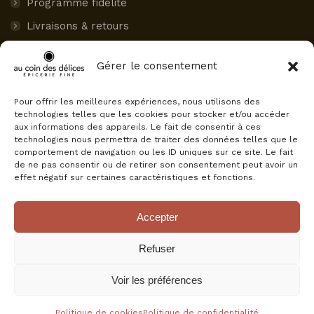
Programme fidélité
Livraisons & retours
Paiement sécurisé
Gérer le consentement
Mon compte
Pour offrir les meilleures expériences, nous utilisons des
AVIS CLIENTS
technologies telles que les cookies pour stocker et/ou accéder
aux informations des appareils. Le fait de consentir à ces
Au Coin des Délices
technologies nous permettra de traiter des données telles que le
4.5
comportement de navigation ou les ID uniques sur ce site. Le fait
Basé sur 75 avis
de ne pas consentir ou de retirer son consentement peut avoir un
powered by
G
o
o
g
l
e
effet négatif sur certaines caractéristiques et fonctions.
évaluez-nous sur
Accepter
Refuser
Voir les préférences
© Au Coin Des Délices, tous droits réservés.
+ d'infos
Politique de cookies
Politique de confidentialité