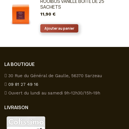
ROOIBOS VANILLE BOÎTE DE 25
être
plusieurs
SACHETS
choisies
variations.
11,90
€
sur
Les
la
options
Ajouter au panier
page
peuvent
du
être
produit
choisies
sur
la
LA BOUTIQUE
page
30 Rue du Général de Gaulle, 56370 Sarzeau
du
09 81 27 49 16
produit
Ouvert du lundi au samedi 9h-12h30/15h-19h
LIVRAISON