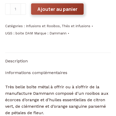
quantité
Ajouter au panier
de
Rooibos
Citrus
Catégories :
Infusions et Rooibos
,
Thés et infusions
boîte
UGS :
boite DAM
Marque :
Dammann
de
100g
Description
Informations complémentaires
Très belle boîte métal à offrir ou à s’offrir de la
manufacture Dammann composé d’un rooibos aux
écorces d’orange et d’huiles essentielles de citron
vert, de clémentine et d’orange sanguine parsemé
de pétales de fleur.