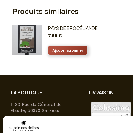
Produits similaires
PAYS DE BROCÉLIANDE
7,65
€
Ajouter au panier
LA BOUTIQUE
LIVRAISON
30 Rue du Général de
Gaulle, 56370 Sarzeau
09 81 27 49 16
Ouvert du lundi au samedi