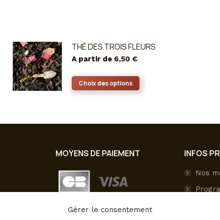
THÉ DES TROIS FLEURS
A partir de
6,50
€
Ce
Choix des options
produit
a
plusieurs
variations.
Les
MOYENS DE PAIEMENT
INFOS P
options
peuvent
Nos m
être
Progra
choisies
sur
Livrai
Gérer le consentement
la