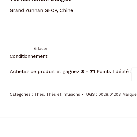
Grand Yunnan GFOP, Chine
Effacer
Conditionnement
qu
Achetez ce produit et gagnez
8 - 71
Points fidélité !
de
Gr
Y
Catégories :
Thés
,
Thés et infusions
UGS :
0028.01203
Marque
G.