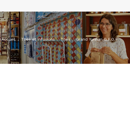
Vous êtes ici :
Accueil
Thés et infusions
Thés
Grand Yunnan G.F.O.P