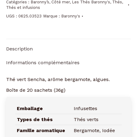
Catégories :
Baronny’s
,
Côté mer
,
Les Thés Baronny's
,
Thés
,
poisson
Thés et infusions
dans
UGS :
0625.03523
Marque :
Baronny's
l'eau
Description
Informations complémentaires
Thé vert Sencha, arôme bergamote, algues.
Boîte de 20 sachets (36g)
Emballage
Infusettes
Types de thés
Thés verts
Famille aromatique
Bergamote, Iodée