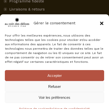
Programme fidélité
Livraisons & retours
Paiement sécurisé
Gérer le consentement
Mon compte
Pour offrir les meilleures expériences, nous utilisons des
AVIS CLIENTS
technologies telles que les cookies pour stocker et/ou accéder
aux informations des appareils. Le fait de consentir à ces
Au Coin des Délices
technologies nous permettra de traiter des données telles que le
4.5
comportement de navigation ou les ID uniques sur ce site. Le fait
Basé sur 75 avis
de ne pas consentir ou de retirer son consentement peut avoir un
powered by
G
o
o
g
l
e
effet négatif sur certaines caractéristiques et fonctions.
évaluez-nous sur
Accepter
Refuser
Voir les préférences
© Au Coin Des Délices, tous droits réservés.
+ d'infos
Politique de cookies
Politique de confidentialité