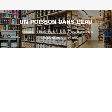
UN POISSON DANS L’EAU
Vous êtes ici :
Accueil
Baronny’s
Les Thés Baronny's
Un poisson dans l’eau