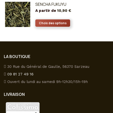
a
SENCHA FUKUYU
plusieurs
A partir de
10,90
€
variations.
Les
Ce
Choix des options
options
produit
peuvent
a
être
plusieurs
choisies
variations.
sur
Les
LA BOUTIQUE
la
options
page
peuvent
30 Rue du Général de Gaulle, 56370 Sarzeau
du
être
09 81 27 49 16
produit
choisies
Ouvert du lundi au samedi 9h-12h30/15h-19h
sur
la
LIVRAISON
page
du
produit