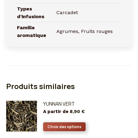
Types
Carcadet
d'infusions
Famille
Agrumes, Fruits rouges
aromatique
Produits similaires
YUNNAN VERT
A partir de
8,90
€
Ce
Choix des options
produit