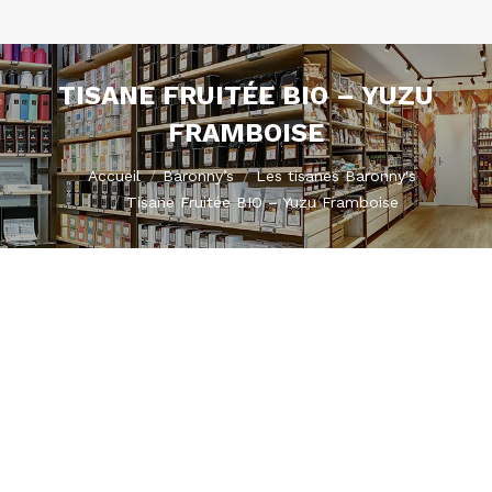
TISANE FRUITÉE BIO – YUZU
FRAMBOISE
Vous êtes ici :
Accueil
Baronny’s
Les tisanes Baronny's
Tisane Fruitée BIO – Yuzu Framboise