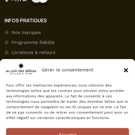
INFOS PRATIQUES
Nos marques
Programme fidélité
Livraisons & retours
Paiement sécurisé
Gérer le consentement
Mon compte
Pour offrir les meilleures expériences, nous utilisons des
AVIS CLIENTS
technologies telles que les cookies pour stocker et/ou accéder
aux informations des appareils. Le fait de consentir à ces
Au Coin des Délices
technologies nous permettra de traiter des données telles que le
4.5
comportement de navigation ou les ID uniques sur ce site. Le fait
Basé sur 75 avis
de ne pas consentir ou de retirer son consentement peut avoir un
powered by
G
o
o
g
l
e
effet négatif sur certaines caractéristiques et fonctions.
évaluez-nous sur
Accepter