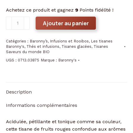
Achetez ce produit et gagnez
9
Points fidélité !
quantité
Ajouter au panier
de
Tisane
Catégories :
Baronny’s
,
Infusions et Rooibos
,
Les tisanes
Fruitée
Baronny's
,
Thés et infusions
,
Tisanes glacées
,
Tisanes
BIO
Saveurs du monde BIO
-
UGS :
0713.03875
Marque :
Baronny's
Yuzu
Framboise
Description
Informations complémentaires
Acidulée, pétillante et tonique comme sa couleur,
cette tisane de fruits rouges confondue aux arômes