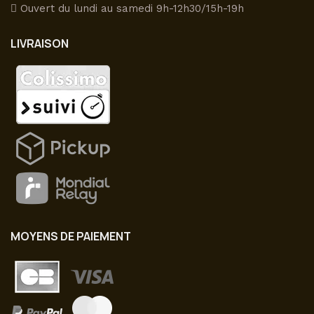
choisies
Ouvert du lundi au samedi 9h-12h30/15h-19h
sur
la
LIVRAISON
page
du
produit
MOYENS DE PAIEMENT