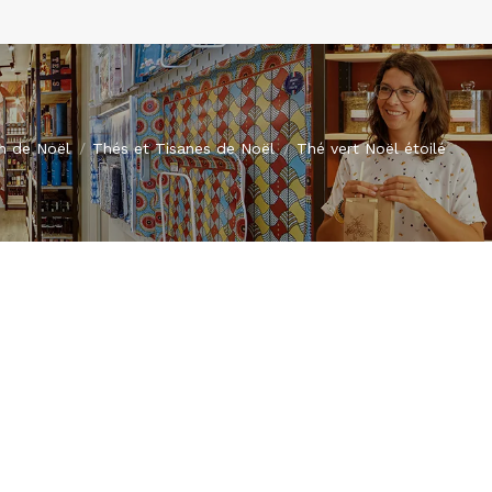
n de Noël
Thés et Tisanes de Noël
Thé vert Noël étoilé