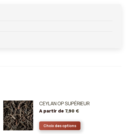
CEYLAN OP SUPÉRIEUR
A partir de
7,90
€
Ce
Choix des options
produit