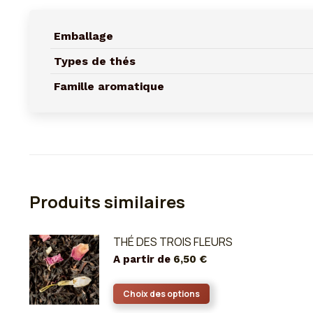
Emballage
Types de thés
Famille aromatique
Produits similaires
THÉ DES TROIS FLEURS
A partir de
6,50
€
Ce
Choix des options
produit