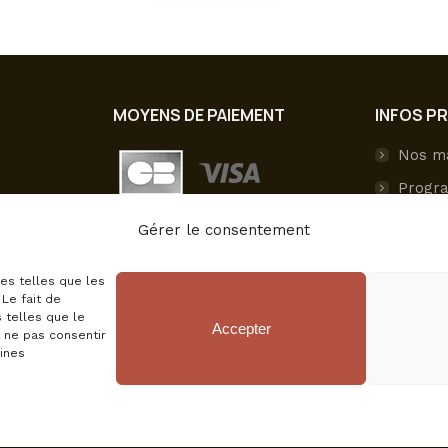
MOYENS DE PAIEMENT
INFOS P
Nos m
Progra
Livrai
Gérer le consentement
Paieme
ies telles que les
Mon c
Le fait de
 telles que le
Accepter
e ne pas consentir
aines
CGV
Mentions légales
Politique de conf