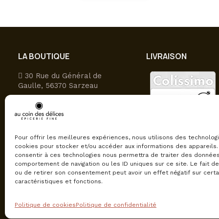
a
plusieurs
variations.
Les
LA BOUTIQUE
LIVRAISON
options
peuvent
30 Rue du Général de
être
Gaulle, 56370 Sarzeau
choisies
09 81 27 49 16
sur
Ouvert du lundi au samedi
la
9h-12h30/15h-19h
page
Pour offrir les meilleures expériences, nous utilisons des technolog
du
cookies pour stocker et/ou accéder aux informations des appareils. 
consentir à ces technologies nous permettra de traiter des données
produit
comportement de navigation ou les ID uniques sur ce site. Le fait d
ou de retirer son consentement peut avoir un effet négatif sur cert
caractéristiques et fonctions.
Politique de cookies
Politique de confidentialité
© Au Coin Des Délices, tous droits réservés.