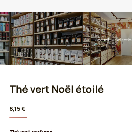
Vous êtes ici :
Accueil
Sélectio
Thé vert Noël étoilé
8,15
€
Thé vert parfumé