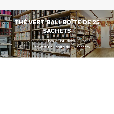
THÉ VERT BALI BOÎTE DE 25
SACHETS
Vous êtes ici :
Accueil
Thés et infusions
Thés
Thé vert Bali boîte de 25 sachets