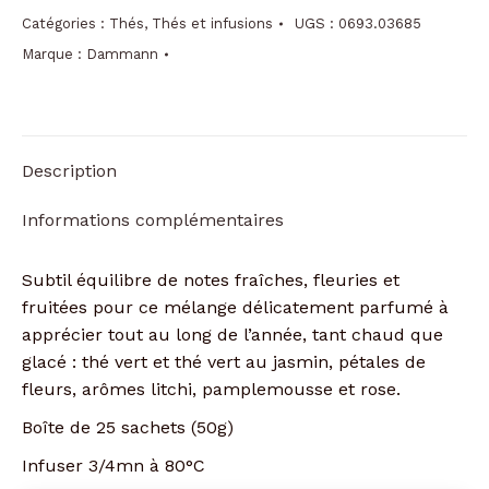
vert
Catégories :
Thés
,
Thés et infusions
UGS :
0693.03685
Bali
Marque :
Dammann
boîte
de
25
sachets
Description
Informations complémentaires
Subtil équilibre de notes fraîches, fleuries et
fruitées pour ce mélange délicatement parfumé à
apprécier tout au long de l’année, tant chaud que
glacé : thé vert et thé vert au jasmin, pétales de
fleurs, arômes litchi, pamplemousse et rose.
Boîte de 25 sachets (50g)
Infuser 3/4mn à 80°C