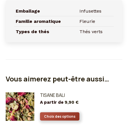
Emballage
Infusettes
Famille aromatique
Fleurie
Types de thés
Thés verts
Vous aimerez peut-être aussi…
TISANE BALI
A partir de
9,90
€
Ce
Choix des options
produit