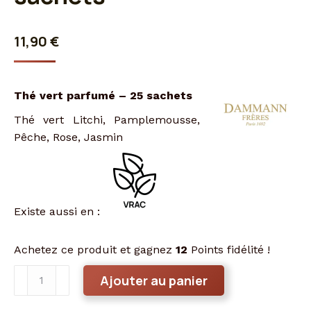
11,90
€
Thé vert parfumé – 25 sachets
Thé vert Litchi, Pamplemousse,
Pêche, Rose, Jasmin
Existe aussi en :
Achetez ce produit et gagnez
12
Points fidélité !
quantité
Ajouter au panier
de
Thé