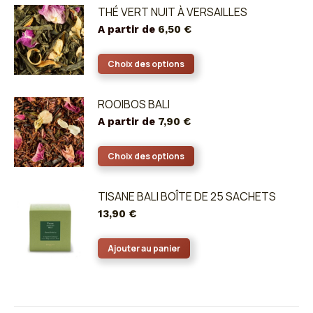
a
THÉ VERT NUIT À VERSAILLES
plusieurs
A partir de
6,50
€
variations.
Les
Ce
Choix des options
options
produit
peuvent
a
ROOIBOS BALI
être
plusieurs
A partir de
7,90
€
choisies
variations.
sur
Les
Ce
Choix des options
la
options
produit
page
peuvent
a
TISANE BALI BOÎTE DE 25 SACHETS
du
être
plusieurs
13,90
€
produit
choisies
variations.
sur
Les
Ajouter au panier
la
options
page
peuvent
du
être
produit
choisies