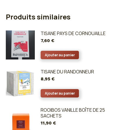
sur
la
Produits similaires
page
du
TISANE PAYS DE CORNOUAILLE
produit
7,60
€
Ajouter au panier
TISANE DU RANDONNEUR
8,95
€
Ajouter au panier
ROOIBOS VANILLE BOÎTE DE 25
SACHETS
11,90
€