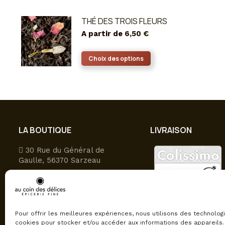
THÉ DES TROIS FLEURS
A partir de
6,50
€
Ce
Choix des options
produit
a
plusieurs
variations.
Les
LA BOUTIQUE
LIVRAISON
options
peuvent
30 Rue du Général de
être
Gaulle, 56370 Sarzeau
choisies
09 81 27 49 16
sur
Ouvert du lundi au samedi
la
9h-12h30/15h-19h
page
Pour offrir les meilleures expériences, nous utilisons des technolog
du
cookies pour stocker et/ou accéder aux informations des appareils. 