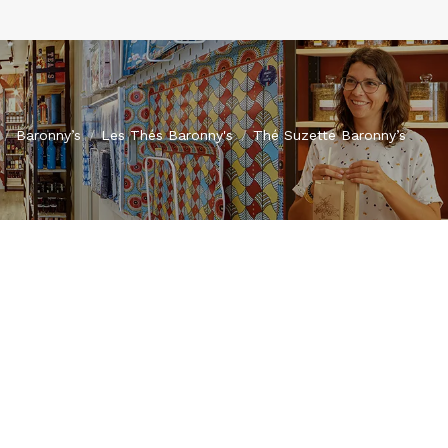
s ici :
Baronny’s
Les Thés Baronny's
Thé Suzette Baronny’s