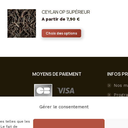
CEYLAN OP SUPÉRIEUR
A partir de
7,90
€
Ce
Choix des options
produit
a
plusieurs
variations.
Les
MOYENS DE PAIEMENT
INFOS P
options
peuvent
Nos m
être
Progra
choisies
sur
Livrai
Gérer le consentement
la
Paieme
page
ies telles que les
Mon c
du
Le fait de