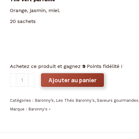
Orange, jasmin, miel.
20 sachets
Achetez ce produit et gagnez
9
Points fidélité !
quantité
Ajouter au panier
de
Thé
Suzette
Catégories :
Baronny’s
,
Les Thés Baronny's
,
Saveurs gourmandes
Baronny's
Marque :
Baronny's