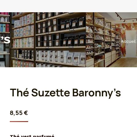
’S
Vous ête
Accueil
Thé Suzette Baronny’s
8,55
€
Thé vert parfumé