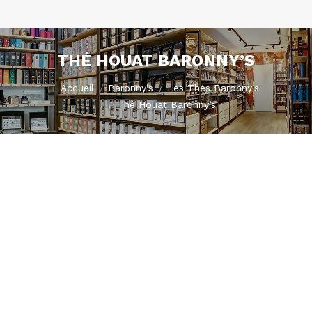
THÉ HOUAT BARONNY’S
Vous êtes ici :
Accueil
Baronny’s
Les Thés Baronny's
Thé Houat Baronny’s