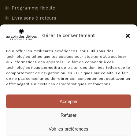
Programme fidélité
Livraisons & retours
Paiement sécurisé
Gérer le consentement
Mon compte
Pour offrir les meilleures expériences, nous utilisons des
AVIS CLIENTS
technologies telles que les cookies pour stocker et/ou accéder
aux informations des appareils. Le fait de consentir à ces
Au Coin des Délices
technologies nous permettra de traiter des données telles que le
4.5
comportement de navigation ou les ID uniques sur ce site. Le fait
Basé sur 75 avis
de ne pas consentir ou de retirer son consentement peut avoir un
powered by
G
o
o
g
l
e
effet négatif sur certaines caractéristiques et fonctions.
évaluez-nous sur
Accepter
Refuser
Voir les préférences
© Au Coin Des Délices, tous droits réservés.