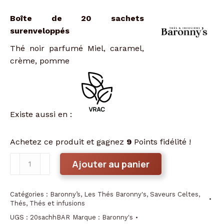
Boîte de 20 sachets
surenveloppés
Thé noir parfumé Miel, caramel,
crème, pomme
Existe aussi en :
Achetez ce produit et gagnez
9
Points fidélité !
quantité
Ajouter au panier
de
Thé
Catégories :
Baronny’s
,
Les Thés Baronny's
,
Saveurs Celtes
,
Houat
Thés
,
Thés et infusions
Baronny's
UGS :
20sachhBAR
Marque :
Baronny's