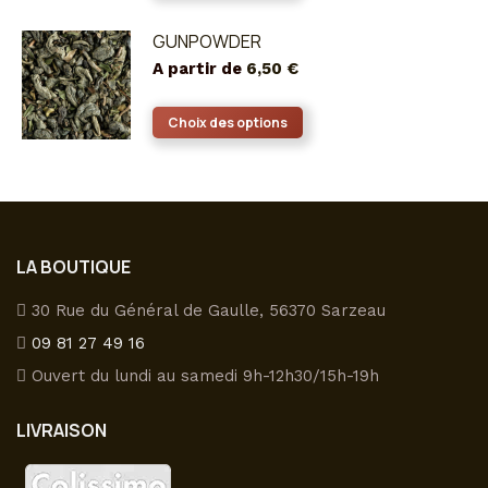
GUNPOWDER
A partir de
6,50
€
Ce
Choix des options
produit
a
plusieurs
variations.
Les
LA BOUTIQUE
options
peuvent
30 Rue du Général de Gaulle, 56370 Sarzeau
être
09 81 27 49 16
choisies
Ouvert du lundi au samedi 9h-12h30/15h-19h
sur
la
LIVRAISON
page
du