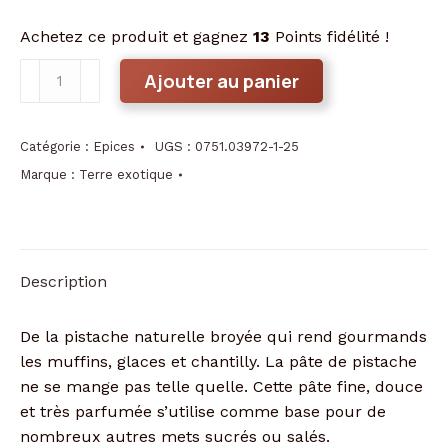
Achetez ce produit et gagnez
13
Points fidélité !
quantité
Ajouter au panier
de
Pâte
de
Catégorie :
Epices
UGS :
0751.03972-1-25
pistache
Marque :
Terre exotique
Description
De la pistache naturelle broyée qui rend gourmands
les muffins, glaces et chantilly. La pâte de pistache
ne se mange pas telle quelle. Cette pâte fine, douce
et très parfumée s’utilise comme base pour de
nombreux autres mets sucrés ou salés.