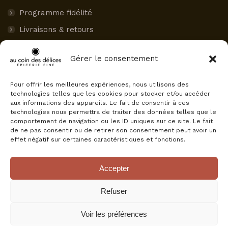
Programme fidélité
Livraisons & retours
Paiement sécurisé
Gérer le consentement
Mon compte
Pour offrir les meilleures expériences, nous utilisons des
AVIS CLIENTS
technologies telles que les cookies pour stocker et/ou accéder
aux informations des appareils. Le fait de consentir à ces
Au Coin des Délices
technologies nous permettra de traiter des données telles que le
4.5
comportement de navigation ou les ID uniques sur ce site. Le fait
Basé sur 75 avis
de ne pas consentir ou de retirer son consentement peut avoir un
powered by
G
o
o
g
l
e
effet négatif sur certaines caractéristiques et fonctions.
évaluez-nous sur
Accepter
Refuser
Voir les préférences
© Au Coin Des Délices, tous droits réservés.