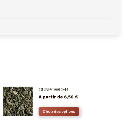
GUNPOWDER
A partir de
6,50
€
Ce
Choix des options
produit
a