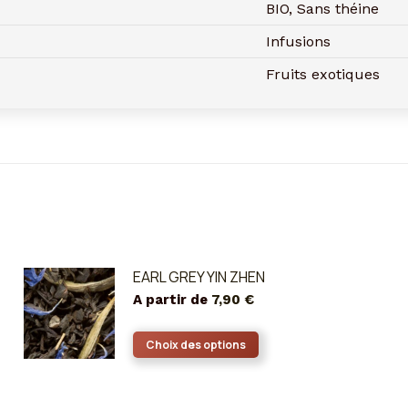
BIO, Sans théine
Infusions
Fruits exotiques
EARL GREY YIN ZHEN
A partir de
7,90
€
Ce
Choix des options
produit
a