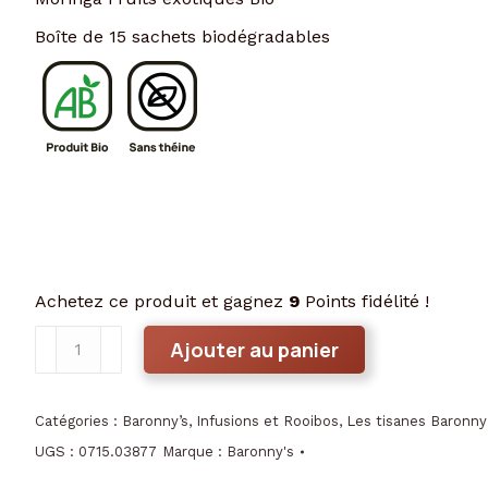
Boîte de 15 sachets biodégradables
Achetez ce produit et gagnez
9
Points fidélité !
quantité
Ajouter au panier
de
Moringa
Fruits
Catégories :
Baronny’s
,
Infusions et Rooibos
,
Les tisanes Baronny
exotiques
UGS :
0715.03877
Marque :
Baronny's
Bio