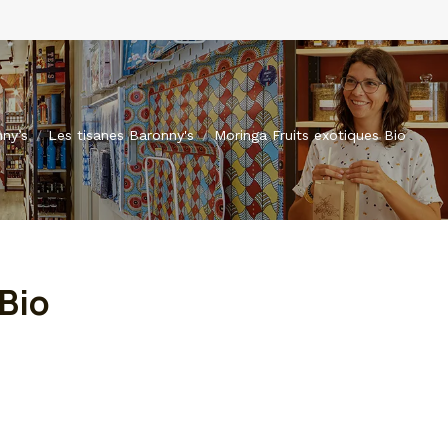
ny’s
Les tisanes Baronny's
Moringa Fruits exotiques Bio
 Bio