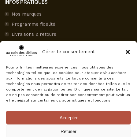
INFOS PRATIQUES
Nos marques
Programme fidélité
Livraisons & retours
Paiement sécurisé
Gérer le consentement
Mon compte
Pour offrir les meilleures expériences, nous utilisons des
AVIS CLIENTS
technologies telles que les cookies pour stocker et/ou accéder
aux informations des appareils. Le fait de consentir à ces
Au Coin des Délices
technologies nous permettra de traiter des données telles que le
4.5
comportement de navigation ou les ID uniques sur ce site. Le fait
Basé sur 75 avis
de ne pas consentir ou de retirer son consentement peut avoir un
powered by
G
o
o
g
l
e
effet négatif sur certaines caractéristiques et fonctions.
évaluez-nous sur
Accepter
Refuser