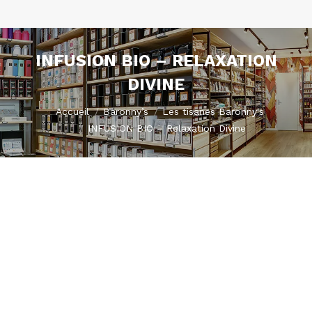
INFUSION BIO – RELAXATION
DIVINE
Vous êtes ici :
Accueil
Baronny’s
Les tisanes Baronny's
INFUSION BIO – Relaxation Divine