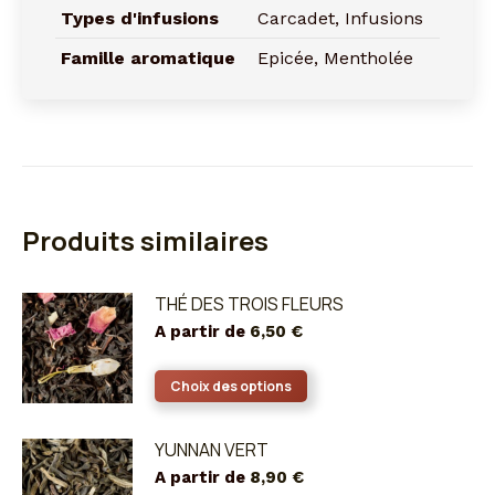
Types d'infusions
Carcadet, Infusions
Famille aromatique
Epicée, Mentholée
Produits similaires
THÉ DES TROIS FLEURS
A partir de
6,50
€
Ce
Choix des options
produit
a
YUNNAN VERT
plusieurs
A partir de
8,90
€
variations.