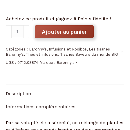
Achetez ce produit et gagnez
9
Points fidélité !
quantité
Ajouter au panier
de
INFUSION
Catégories :
Baronny’s
,
Infusions et Rooibos
,
Les tisanes
BIO
Baronny's
,
Thés et infusions
,
Tisanes Saveurs du monde BIO
-
UGS :
0712.03874
Marque :
Baronny's
Relaxation
Divine
Description
Informations complémentaires
Par sa volupté et sa sérénité, ce mélange de plantes
et d’épices nous conduisent à un doux moment de