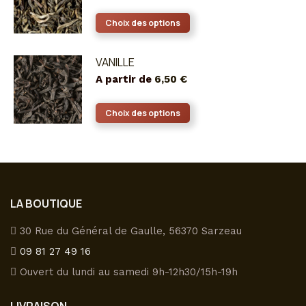
Les
Ce
Choix des options
options
produit
peuvent
a
VANILLE
être
plusieurs
A partir de
6,50
€
choisies
variations.
sur
Les
Ce
Choix des options
la
options
produit
page
peuvent
a
du
être
plusieurs
produit
choisies
variations.
sur
Les
LA BOUTIQUE
la
options
page
peuvent
30 Rue du Général de Gaulle, 56370 Sarzeau
du
être
09 81 27 49 16
produit
choisies
Ouvert du lundi au samedi 9h-12h30/15h-19h
sur
la
LIVRAISON