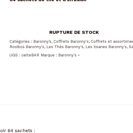
Catégories :
Baronny’s
,
Coffrets Baronny's
,
Coffrets et assortime
Rooibos Baronny's
,
Les Thés Baronny's
,
Les tisanes Baronny's
,
Sa
UGS :
celteBAR
Marque :
Baronny's
oir 64 sachets :