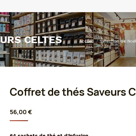
EURS CELTES
Vous êtes ici :
Accueil
Sélection de Noë
Coffret de thés Saveurs C
56,00
€
64 sachets de thé et d’infusion