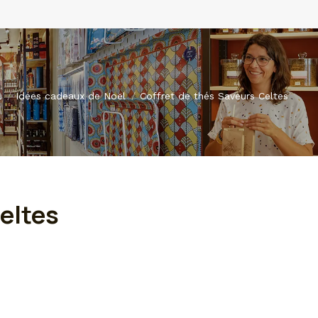
l
Idées cadeaux de Noël
Coffret de thés Saveurs Celtes
eltes