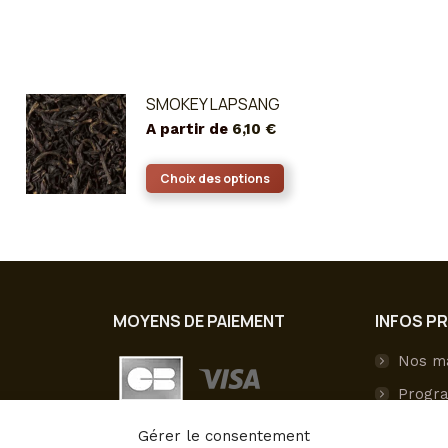
SMOKEY LAPSANG
A partir de
6,10
€
Ce
Choix des options
produit
a
plusieurs
variations.
Les
MOYENS DE PAIEMENT
INFOS P
options
peuvent
Nos m
être
Progra
choisies
sur
Livrai
Gérer le consentement