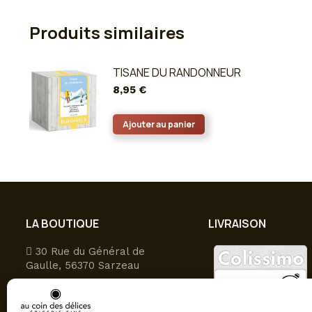
Produits similaires
TISANE DU RANDONNEUR
8,95
€
Ajouter au panier
LA BOUTIQUE
LIVRAISON
30 Rue du Général de
Gaulle, 56370 Sarzeau
09 81 27 49 16
Ouvert du lundi au samedi