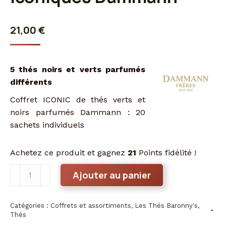
21,00
€
5 thés noirs et verts parfumés
différents
Coffret ICONIC de thés verts et
noirs parfumés Dammann : 20
sachets individuels
Achetez ce produit et gagnez
21
Points fidélité !
quantité
Ajouter au panier
de
Coffret
Catégories :
Coffrets et assortiments
,
Les Thés Baronny's
,
de
Thés
thés