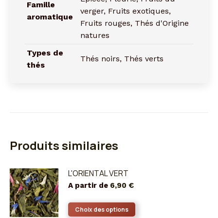
Famille
verger, Fruits exotiques,
aromatique
Fruits rouges, Thés d'Origine
natures
Types de
Thés noirs, Thés verts
thés
Produits similaires
L'ORIENTAL VERT
A partir de
6,90
€
Ce
Choix des options