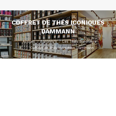
COFFRET DE THÉS ICONIQUES
DAMMANN
Vous êtes ici :
Accueil
Baronny’s
Les Thés Baronny's
Coffret de thés iconiques Dammann