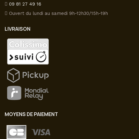
être
du
09 81 27 49 16
choisies
produit
Ouvert du lundi au samedi 9h-12h30/15h-19h
sur
la
LIVRAISON
page
du
produit
MOYENS DE PAIEMENT