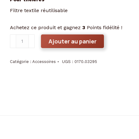
Filtre textile réutilisable
Achetez ce produit et gagnez
3
Points fidélité !
quantité
Ajouter au panier
de
Chaussette
à
Catégorie :
Accessoires
UGS :
0170.03295
thé