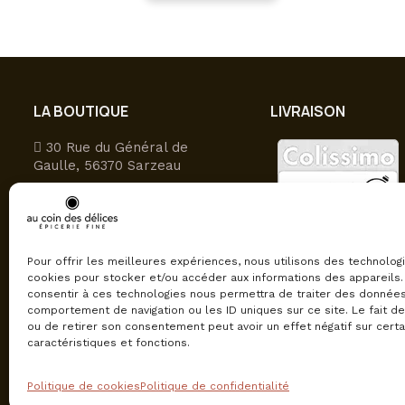
produit
a
plusieurs
variations.
Les
LA BOUTIQUE
LIVRAISON
options
peuvent
30 Rue du Général de
être
Gaulle, 56370 Sarzeau
choisies
09 81 27 49 16
sur
Ouvert du lundi au samedi
la
9h-12h30/15h-19h
page
Pour offrir les meilleures expériences, nous utilisons des technolog
du
cookies pour stocker et/ou accéder aux informations des appareils. 
produit
consentir à ces technologies nous permettra de traiter des données
comportement de navigation ou les ID uniques sur ce site. Le fait d
ou de retirer son consentement peut avoir un effet négatif sur cert
caractéristiques et fonctions.
Politique de cookies
Politique de confidentialité
© Au Coin Des Délices, tous droits réservés.