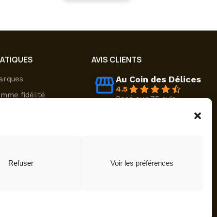
RATIQUES
AVIS CLIENTS
Au Coin des Délices
arques
4.5
mme fidélité
Basé sur 75 avis
powered by
G
o
o
g
l
e
sons & retours
évaluez-nous sur
nt sécurisé
ompte
Refuser
Voir les préférences
identialité
Politique de cookies (UE)
Réalisation :
E-Dilik