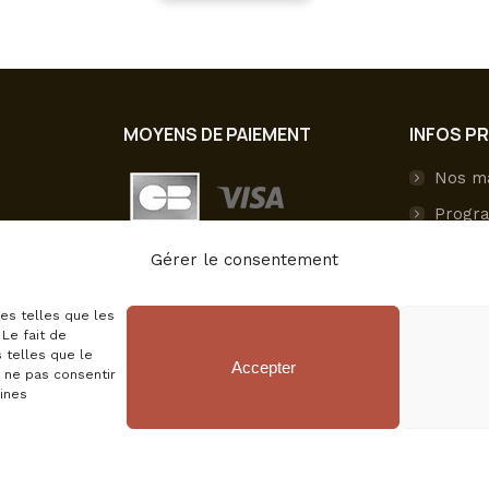
MOYENS DE PAIEMENT
INFOS P
Nos m
Progra
Livrai
Gérer le consentement
Paieme
ies telles que les
Mon c
Le fait de
 telles que le
Accepter
e ne pas consentir
aines
CGV
Mentions légales
Politique de conf