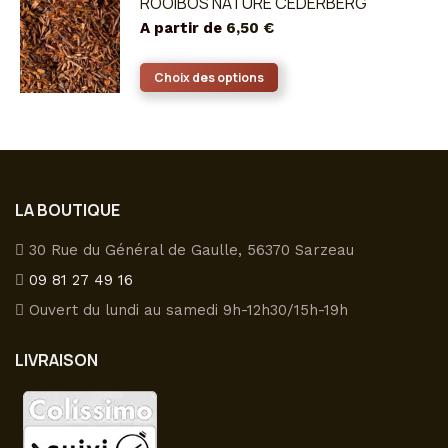
ROOIBOS NATURE CEDERBERG
être
A partir de
6,50
€
choisies
sur
Ce
Choix des options
la
produit
page
a
du
plusieurs
produit
variations.
Les
LA BOUTIQUE
options
peuvent
30 Rue du Général de Gaulle, 56370 Sarzeau
être
09 81 27 49 16
choisies
Ouvert du lundi au samedi 9h-12h30/15h-19h
sur
la
LIVRAISON
page
du
produit