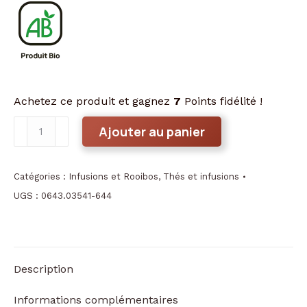
Achetez ce produit et gagnez
7
Points fidélité !
quantité
Ajouter au panier
de
Breizh
infusion
Catégories :
Infusions et Rooibos
,
Thés et infusions
sarrasin
UGS :
0643.03541-644
BIO
Description
Informations complémentaires