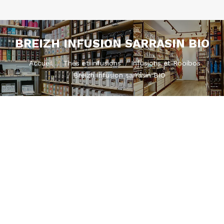
BREIZH INFUSION SARRASIN BIO
Vous êtes ici :
Accueil
Thés et infusions
Infusions et Rooibos
Breizh infusion sarrasin BIO