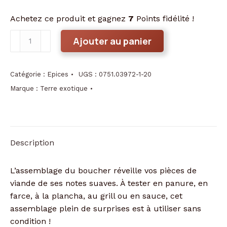
Achetez ce produit et gagnez
7
Points fidélité !
quantité
Ajouter au panier
de
Assemblage
du
Catégorie :
Epices
UGS :
0751.03972-1-20
boucher
Marque :
Terre exotique
Description
L’assemblage du boucher réveille vos pièces de
viande de ses notes suaves. À tester en panure, en
farce, à la plancha, au grill ou en sauce, cet
assemblage plein de surprises est à utiliser sans
condition !