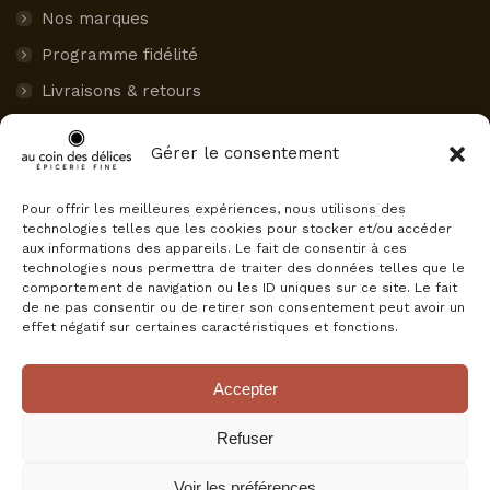
Nos marques
Programme fidélité
Livraisons & retours
Paiement sécurisé
Gérer le consentement
Mon compte
Pour offrir les meilleures expériences, nous utilisons des
AVIS CLIENTS
technologies telles que les cookies pour stocker et/ou accéder
aux informations des appareils. Le fait de consentir à ces
Au Coin des Délices
technologies nous permettra de traiter des données telles que le
4.5
comportement de navigation ou les ID uniques sur ce site. Le fait
Basé sur 75 avis
de ne pas consentir ou de retirer son consentement peut avoir un
powered by
G
o
o
g
l
e
effet négatif sur certaines caractéristiques et fonctions.
évaluez-nous sur
Accepter
Refuser
Voir les préférences